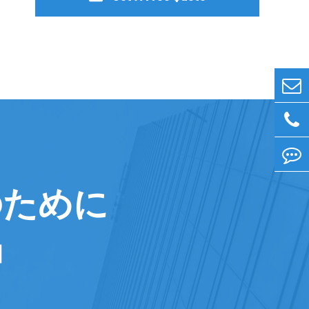
のために
」