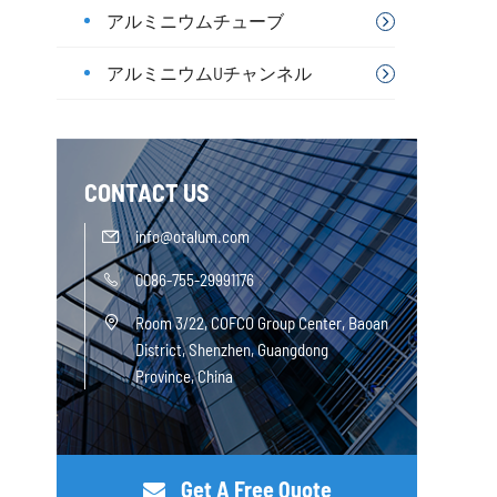
アルミニウムチューブ
アルミニウムUチャンネル
CONTACT US
info@otalum.com

0086-755-29991176

Room 3/22, COFCO Group Center, Baoan

District, Shenzhen, Guangdong
Province, China
Get A Free Quote