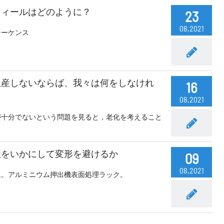
フィールはどのように？
23
08,2021
シーケンス
生産しないならば、我々は何をしなけれ
16
08,2021
が十分でないという問題を見ると，老化を考えること
正をいかにして変形を避けるか
09
08,2021
ム。アルミニウム押出機表面処理ラック。