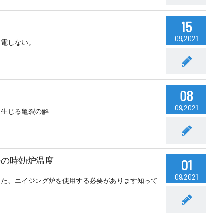
15
09,2021
放電しない。
08
09,2021
ら生じる亀裂の解
ルの時効炉温度
01
09,2021
また、エイジング炉を使用する必要があります知って