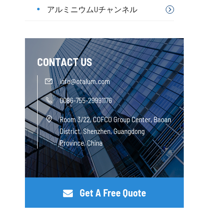
アルミニウムUチャンネル
CONTACT US
info@otalum.com

0086-755-29991176

Room 3/22, COFCO Group Center, Baoan

District, Shenzhen, Guangdong
Province, China
Get A Free Quote