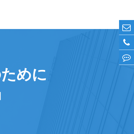
のために
」