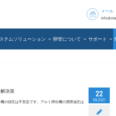
メール
info@ot
ステムソリューション
卵管について
サポート
と解決策
22
09,2021
出機の頭圧は不安定です。アルミ押出機の潤滑油圧は