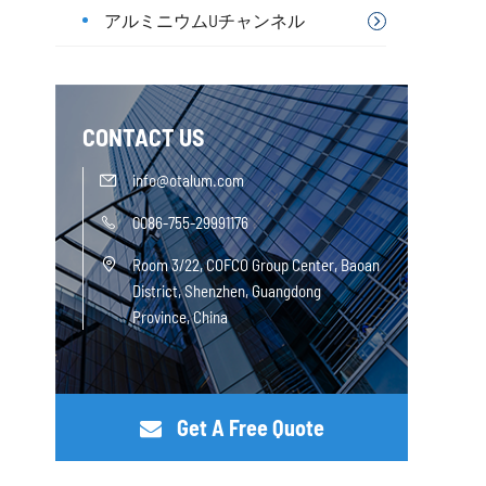
アルミニウムUチャンネル
CONTACT US
info@otalum.com

0086-755-29991176

Room 3/22, COFCO Group Center, Baoan

District, Shenzhen, Guangdong
Province, China
Get A Free Quote